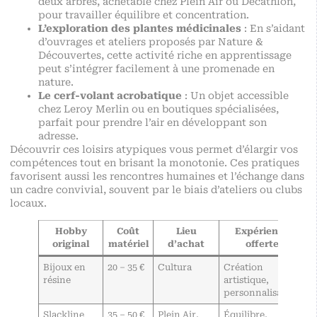
deux arbres, achetable chez Plein Air ou Decathlon,
pour travailler équilibre et concentration.
L’exploration des plantes médicinales
: En s’aidant
d’ouvrages et ateliers proposés par Nature &
Découvertes, cette activité riche en apprentissage
peut s’intégrer facilement à une promenade en
nature.
Le cerf-volant acrobatique
: Un objet accessible
chez Leroy Merlin ou en boutiques spécialisées,
parfait pour prendre l’air en développant son
adresse.
Découvrir ces loisirs atypiques vous permet d’élargir vos
compétences tout en brisant la monotonie. Ces pratiques
favorisent aussi les rencontres humaines et l’échange dans
un cadre convivial, souvent par le biais d’ateliers ou clubs
locaux.
Hobby
Coût
Lieu
Expérience
original
matériel
d’achat
offerte
Bijoux en
20 – 35 €
Cultura
Création
résine
artistique,
personnalisation
Slackline
35 – 50 €
Plein Air,
Équilibre,