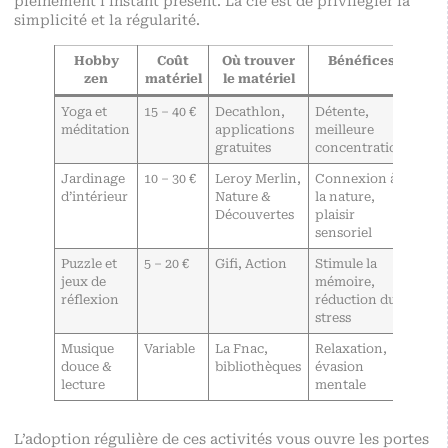
pleinement l’instant présent. La clé est de privilégier la
simplicité et la régularité.
Hobby
Coût
Où trouver
Bénéfices
zen
matériel
le matériel
Yoga et
15 – 40 €
Decathlon,
Détente,
méditation
applications
meilleure
gratuites
concentration
Jardinage
10 – 30 €
Leroy Merlin,
Connexion à
d’intérieur
Nature &
la nature,
Découvertes
plaisir
sensoriel
Puzzle et
5 – 20 €
Gifi, Action
Stimule la
jeux de
mémoire,
réflexion
réduction du
stress
Musique
Variable
La Fnac,
Relaxation,
douce &
bibliothèques
évasion
lecture
mentale
L’adoption régulière de ces activités vous ouvre les portes