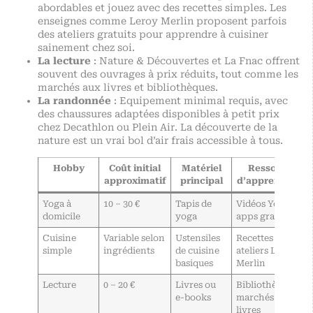
abordables et jouez avec des recettes simples. Les
enseignes comme Leroy Merlin proposent parfois
des ateliers gratuits pour apprendre à cuisiner
sainement chez soi.
La lecture
: Nature & Découvertes et La Fnac offrent
souvent des ouvrages à prix réduits, tout comme les
marchés aux livres et bibliothèques.
La randonnée
: Equipement minimal requis, avec
des chaussures adaptées disponibles à petit prix
chez Decathlon ou Plein Air. La découverte de la
nature est un vrai bol d’air frais accessible à tous.
Hobby
Coût initial
Matériel
Ressources
approximatif
principal
d’apprentissag
Yoga à
10 – 30 €
Tapis de
Vidéos YouTube,
domicile
yoga
apps gratuites
Cuisine
Variable selon
Ustensiles
Recettes en ligne
simple
ingrédients
de cuisine
ateliers Leroy
basiques
Merlin
Lecture
0 – 20 €
Livres ou
Bibliothèques,
e-books
marchés aux
livres