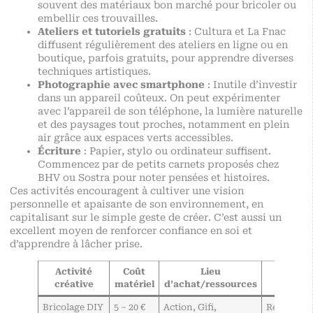
souvent des matériaux bon marché pour bricoler ou
embellir ces trouvailles.
Ateliers et tutoriels gratuits
: Cultura et La Fnac
diffusent régulièrement des ateliers en ligne ou en
boutique, parfois gratuits, pour apprendre diverses
techniques artistiques.
Photographie avec smartphone
: Inutile d’investir
dans un appareil coûteux. On peut expérimenter
avec l’appareil de son téléphone, la lumière naturelle
et des paysages tout proches, notamment en plein
air grâce aux espaces verts accessibles.
Écriture
: Papier, stylo ou ordinateur suffisent.
Commencez par de petits carnets proposés chez
BHV ou Sostra pour noter pensées et histoires.
Ces activités encouragent à cultiver une vision
personnelle et apaisante de son environnement, en
capitalisant sur le simple geste de créer. C’est aussi un
excellent moyen de renforcer confiance en soi et
d’apprendre à lâcher prise.
Activité
Coût
Lieu
Avanta
créative
matériel
d’achat/ressources
Bricolage DIY
5 – 20 €
Action, Gifi,
Réutilisati