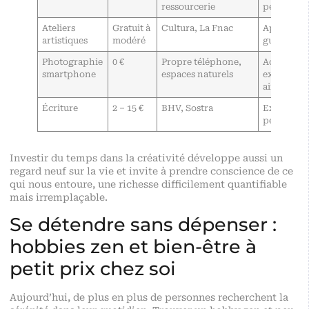
ressourcerie
personnal
Ateliers
Gratuit à
Cultura, La Fnac
Apprentis
artistiques
modéré
guidé
Photographie
0 €
Propre téléphone,
Accessibili
smartphone
espaces naturels
exercice e
air
Écriture
2 – 15 €
BHV, Sostra
Expressio
personnel
Investir du temps dans la créativité développe aussi un
regard neuf sur la vie et invite à prendre conscience de ce
qui nous entoure, une richesse difficilement quantifiable
mais irremplaçable.
Se détendre sans dépenser :
hobbies zen et bien-être à
petit prix chez soi
Aujourd’hui, de plus en plus de personnes recherchent la